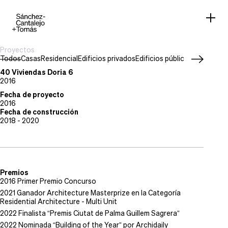
Proyectos
Todos
Casas
Residencial
Edificios privados
Edificios públicos
Work in pr
Tipo de proyecto
Residencial
40 Viviendas Doria 6
Situación
2016
Palma, Mallorca
Fecha de proyecto
2016
Fecha de construcción
2018 - 2020
Premios
2016 Primer Premio Concurso
2021 Ganador Architecture Masterprize en la Categoría
Residential Architecture - Multi Unit
2022 Finalista “Premis Ciutat de Palma Guillem Sagrera”
2022 Nominada “Building of the Year” por Archidaily