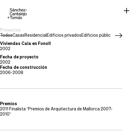
Proyectos
Todos
Casas
Residencial
Edificios privados
Edificios públicos
Work in pr
Tipo de proyecto
Residencial
Viviendas Cala en Fonoll
Situación
2002
Puerto de Andratx, Mallorca
Fecha de proyecto
2002
Fecha de construcción
2006-2008
Premios
2011 Finalista “Premios de Arquitectura de Mallorca 2007-
2010”