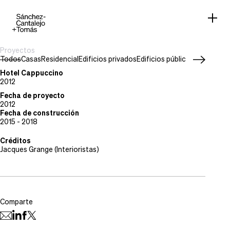
Proyectos
Todos
Casas
Residencial
Edificios privados
Edificios públicos
Work in pr
Tipo de proyecto
Edificios privados
Hotel Cappuccino
Situación
2012
Palma, Mallorca
Fecha de proyecto
2012
Fecha de construcción
2015 - 2018
Créditos
Jacques Grange (Interioristas)
Comparte