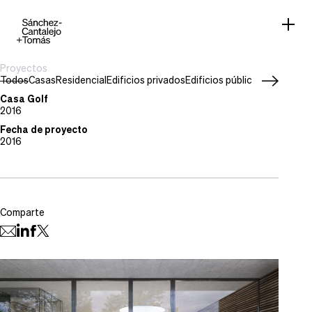
Proyectos
Todos
Casas
Residencial
Edificios privados
Edificios públicos
Work in pr
Tipo de proyecto
Casas
Casa Golf
Situación
2016
Bendinat, Mallorca
Fecha de proyecto
2016
Comparte