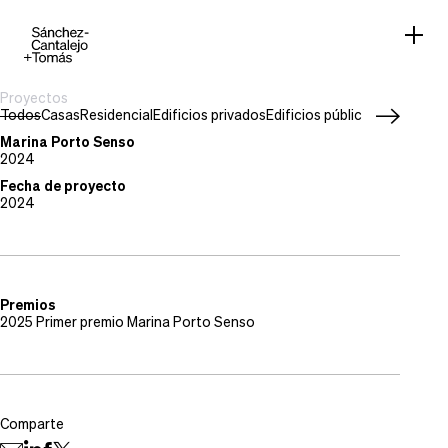
Proyectos
Todos
Casas
Residencial
Edificios privados
Edificios públicos
Work in pr
Tipo de proyecto
Edificios privados
Marina Porto Senso
Situación
2024
Altea, Alicante
Fecha de proyecto
2024
Premios
2025 Primer premio Marina Porto Senso
Comparte